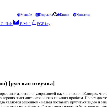
Mumble
Подкасты
Книги
Контакты
GitHub
E-Mail
PGP key
ов) [русская озвучка]
орые занимаются популяризацией науки и часто наблюдаю, что 
кто хорошо знает английский язык никаких проблем. Но вот для те
гда являются решением - нельзя поставить крутиться видео и зан
и я захотел его озвучить. Откладывать напотом было нельзя - ина