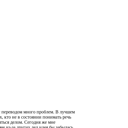
с переводом много проблем. В лучшем
х, кто не в состоянии понимать речь
яться делом. Сегодня же мне
че из-за других дел идея бы забылась,