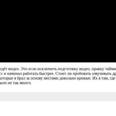
идёт видео. Это если исключить подготовку видео, правку тайм
с и начинал работать быстрее. Стоит ли пробовать озвучивать др
 которые я брал за основу местами довольно кривые. Их я там, гд
было не так много.