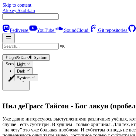
Skip to content
Alexey Skobk.in
Fediverse
YouTube
SoundCloud
Git repositories
⌘
K
Light
Dark
System
Scroll to top
Light
Dark
System
Нил деГрасс Тайсон - Бог лакун (пробел
Уже давно интересуюсь выступлениями различных учёных, кот
случае - есть субтитры. В худшем - только оригинал. Для тех, 
“на лету” это уже большая проблема. И субтитры отнюдь не все
подвернулось одно такое видео, доступное только с субтитрами 