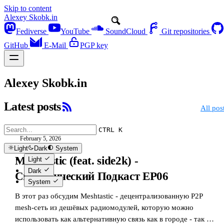
Skip to content
Alexey Skobk.in
Fediverse
YouTube
SoundCloud
Git repositories
GitHub
E-Mail
PGP key
Alexey Skobk.in
Latest posts
All pos
CTRL K
February 5, 2026
Light
Dark
System
Meshtastic (feat. side2k) -
Light
Dark
Спорадический Подкаст EP06
System
В этот раз обсудим Meshtastic - децентрализованную P2P
mesh-сеть из дешёвых радиомодулей, которую можно
использовать как альтернативную связь как в городе - так и