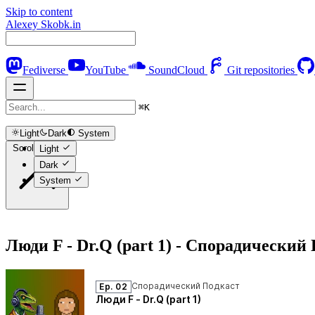
Skip to content
Alexey Skobk.in
Fediverse
YouTube
SoundCloud
Git repositories
⌘
K
Light
Dark
System
Scroll to top
Light
Dark
System
Люди F - Dr.Q (part 1) - Спорадический