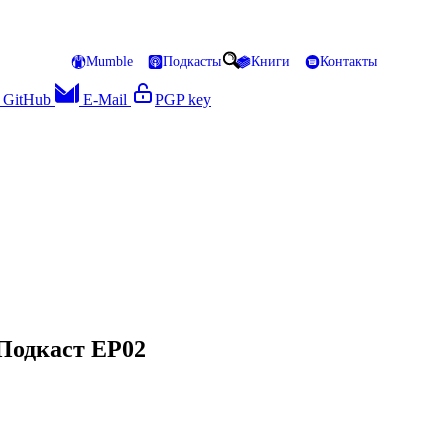
Mumble
Подкасты
Книги
Контакты
GitHub
E-Mail
PGP key
 Подкаст EP02